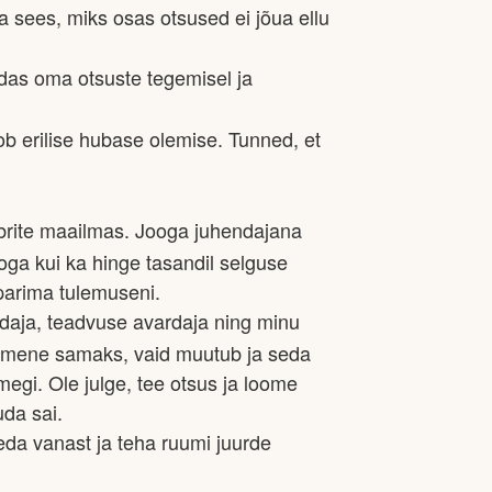
ees, miks osas otsused ei jõua ellu
das oma otsuste tegemisel ja
 erilise hubase olemise. Tunned, et
mbrite maailmas. Jooga juhendajana
oga kui ka hinge tasandil selguse
parima tulemuseni.
ldaja, teadvuse avardaja ning minu
inimene samaks, vaid muutub ja seda
egi. Ole julge, tee otsus ja loome
uda sai.
neda vanast ja teha ruumi juurde