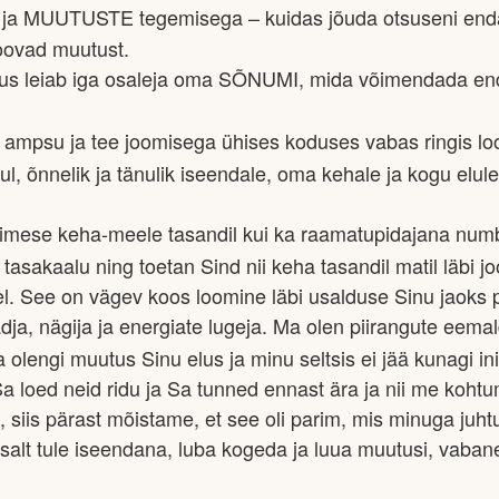
 MUUTUSTE tegemisega – kuidas jõuda otsuseni enda s
loovad muutust.
gus leiab iga osaleja oma SÕNUMI, mida võimendada en
mpsu ja tee joomisega ühises koduses vabas ringis loob
ul, õnnelik ja tänulik iseendale, oma kehale ja kogu elule
i inimese keha-meele tasandil kui ka raamatupidajana nu
asakaalu ning toetan Sind nii keha tasandil matil läbi jo
el. See on vägev koos loomine läbi usalduse Sinu jaoks 
dja, nägija ja energiate lugeja. Ma olen piirangute eema
 olengi muutus Sinu elus ja minu seltsis ei jää kunagi 
 loed neid ridu ja Sa tunned ennast ära ja nii me kohtum
 siis pärast mõistame, et see oli parim, mis minuga juht
ihtsalt tule iseendana, luba kogeda ja luua muutusi, vaba