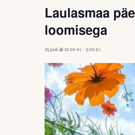
Laulasmaa päe
loomisega
25 juuli @ 10:00 e.l.
-
5:00 p.l.