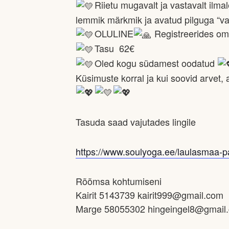
Riietu mugavalt ja vastavalt ilm
lemmik märkmik ja avatud pilguga “vaa
OLULINE
Registreerides oma
Tasu 62€
Oled kogu südamest oodatud
Küsimuste korral ja kui soovid arvet,
Tasuda saad vajutades lingile
https://www.soulyoga.ee/laulasmaa-
Rõõmsa kohtumiseni
Kairit 5143739 kairit999@gmail.com
Marge 58055302 hingeingel8@gmail