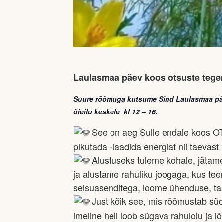
Laulasmaa päev koos otsuste tege
Suure rõõmuga kutsume Sind Laulasmaa päe
õieilu keskele kl 12 –
16.
See on aeg Sulle endale koos
pikutada -laadida energiat nii taevas
Alustuseks tuleme kohale, jätam
ja alustame rahuliku joogaga, kus te
seisuasenditega, loome ühenduse, tas
Just kõik see, mis rõõmustab süd
imeline heli loob sügava rahulolu ja l