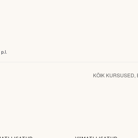
 p.l.
KÕIK KURSUSED,