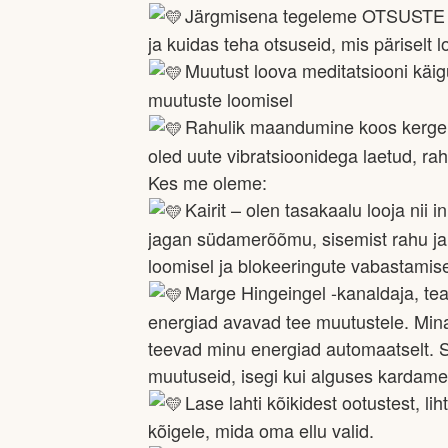
Järgmisena tegeleme OTSUSTE ja
ja kuidas teha otsuseid, mis päriselt 
Muutust loova meditatsiooni käi
muutuste loomisel
Rahulik maandumine koos kerge a
oled uute vibratsioonidega laetud, rah
Kes me oleme:
Kairit – olen tasakaalu looja ni
jagan südamerõõmu, sisemist rahu ja t
loomisel ja blokeeringute vabastamis
Marge Hingeingel -kanaldaja, tea
energiad avavad tee muutustele. Mina
teevad minu energiad automaatselt. Sa
muutuseid, isegi kui alguses kardame,
Lase lahti kõikidest ootustest, l
kõigele, mida oma ellu valid.