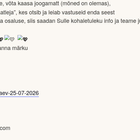
ale, võta kaasa joogamatt (mõned on olemas),
tleja”, kes otsib ja leiab vastuseid enda seest
 osaluse, siis saadan Sulle kohaletuleku info ja teame 
 anna märku
paev-25-07-2026
.com