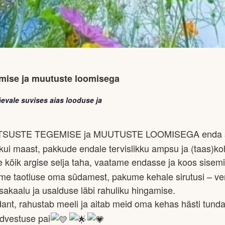
mise ja muutuste loomisega
vale suvises aias looduse ja
 OTSUSTE TEGEMISE ja MUUTUSTE LOOMISEGA enda se
t kui maast, pakkude endale tervislikku ampsu ja (taas)ko
e kõik argise selja taha, vaatame endasse ja koos sis
eme taotluse oma südamest, pakume kehale sirutusi – ven
akaalu ja usalduse läbi rahuliku hingamise.
ant, rahustab meeli ja aitab meid oma kehas hästi tunda
õdvestuse pai