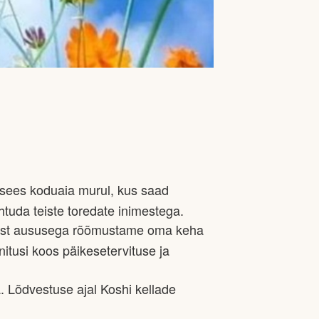
es koduaia murul, kus saad
htuda teiste toredate inimestega.
emist aususega rõõmustame oma keha
itusi koos päikesetervituse ja
. Lõdvestuse ajal Koshi kellade