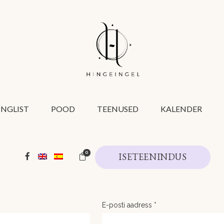
INGLIST
POOD
TEENUSED
KALENDER
0
ISETEENINDUS
REGISTREERU
E-posti aadress
*