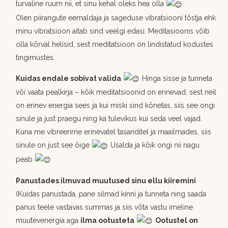
turvaline ruum nii, et sinu kehal oleks hea olla
Olen piirangute eemaldaja ja sageduse vibratsiooni tõstja ehk
minu vibratsioon aitab sind veelgi edasi. Meditasioonis võib
olla kõrval helisid, sest meditatsioon on lindistatud kodustes
tingimustes.
Kuidas endale sobivat valida
Hinga sisse ja tunneta
või vaata pealkirja – kõik meditatsioonid on erinevad, sest neil
on erinev energia sees ja kui miski sind kõnetas, siis see ongi
sinule ja just praegu ning ka tulevikus kui seda veel vajad.
Kuna me vibreerime erinevatel tasanditel ja maailmades, siis
sinule on just see õige
Usalda ja kõik ongi nii nagu
peab
Panustades ilmuvad muutused sinu ellu kiiremini
(Kuidas panustada, pane silmad kinni ja tunneta ning saada
panus teele vastavas summas ja siis võta vastu imeline
muutevenergia aga
ilma ootusteta
Ootustel on