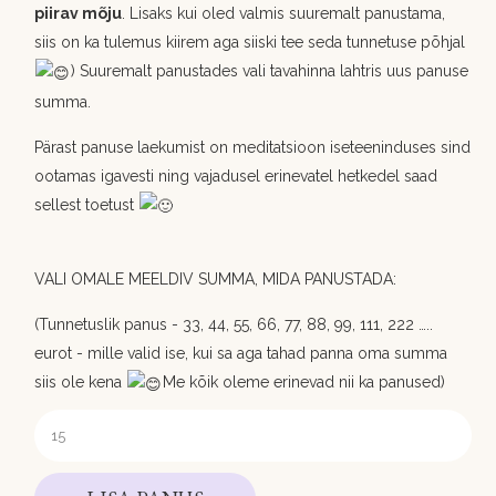
piirav mõju
. Lisaks kui oled valmis suuremalt panustama,
siis on ka tulemus kiirem aga siiski tee seda tunnetuse põhjal
) Suuremalt panustades vali tavahinna lahtris uus panuse
summa.
Pärast panuse laekumist on meditatsioon iseteeninduses sind
ootamas igavesti ning vajadusel erinevatel hetkedel saad
sellest toetust
VALI OMALE MEELDIV SUMMA, MIDA PANUSTADA:
(Tunnetuslik panus - 33, 44, 55, 66, 77, 88, 99, 111, 222 …..
eurot - mille valid ise, kui sa aga tahad panna oma summa
siis ole kena
Me kõik oleme erinevad nii ka panused)