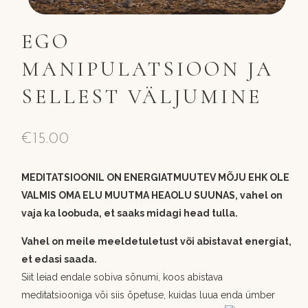
EGO
MANIPULATSIOON JA
SELLEST VÄLJUMINE
€
15.00
MEDITATSIOONIL ON ENERGIATMUUTEV MÕJU EHK OLE
VALMIS OMA ELU MUUTMA HEAOLU SUUNAS, vahel on
vaja ka loobuda, et saaks midagi head tulla.
Vahel on meile meeldetuletust või abistavat energiat,
et edasi saada.
Siit leiad endale sobiva sõnumi, koos abistava
meditatsiooniga või siis õpetuse, kuidas luua enda ümber