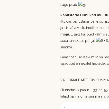
nagu peab
Panustades ilmuvad muutuse
(Kuidas panustada, pane silmad
ja siis võta vastu imeline muu
mõju
. Lisaks kui oled valmis s
seda tunnetuse põhjal
) S
summa.
Pärast panuse laekumist on med
vajadusel erinevatel hetkedel s
VALI OMALE MEELDIV SUMMA,
(Tunnetuslik panus - 33, 44, 55, 6
tahad panna oma summa siis 