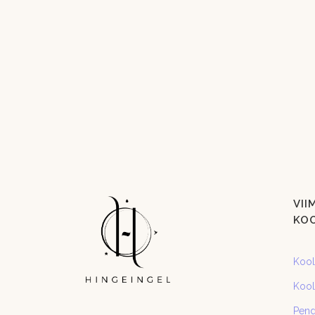
VII
KO
Kooli
Kooli
Pend