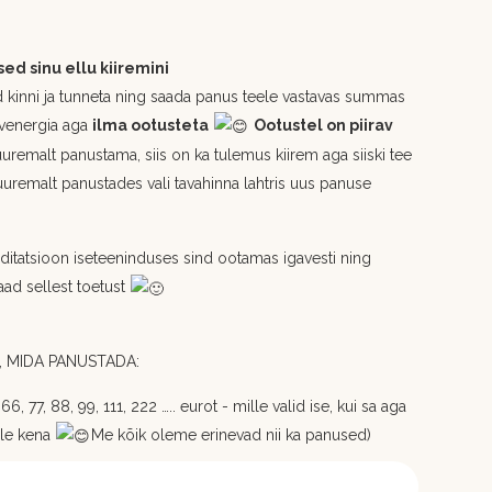
d sinu ellu kiiremini
 kinni ja tunneta ning saada panus teele vastavas summas
tevenergia aga
ilma ootusteta
Ootustel on piirav
uuremalt panustama, siis on ka tulemus kiirem aga siiski tee
uuremalt panustades vali tavahinna lahtris uus panuse
itatsioon iseteeninduses sind ootamas igavesti ning
aad sellest toetust
 MIDA PANUSTADA:
6, 77, 88, 99, 111, 222 ….. eurot - mille valid ise, kui sa aga
ole kena
Me kõik oleme erinevad nii ka panused)