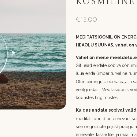
KOSMILINE
€
15.00
MEDITATSIOONIL ON ENERG
HEAOLU SUUNAS, vahel on va
Vahel on meile meeldetuletu
Siit leiad endale sobiva sõnumi
luua enda ümber turvaline ruum 
Olen piirangute eemaldaja ja sa
veelgi edasi. Meditasioonis võib
kodustes tingimustes.
Kuidas endale sobivat valid
meditatsioonid on erinevad, sest
see ongi sinule ja just praegu 
erinevatel tasanditel ja maailma