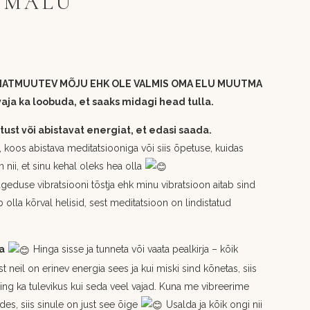
 MÄLU
IATMUUTEV MÕJU EHK OLE VALMIS OMA ELU MUUTMA
ja ka loobuda, et saaks midagi head tulla.
st või abistavat energiat, et edasi saada.
, koos abistava meditatsiooniga või siis õpetuse, kuidas
nii, et sinu kehal oleks hea olla
geduse vibratsiooni tõstja ehk minu vibratsioon aitab sind
 olla kõrval helisid, sest meditatsioon on lindistatud
a
Hinga sisse ja tunneta või vaata pealkirja – kõik
 neil on erinev energia sees ja kui miski sind kõnetas, siis
ning ka tulevikus kui seda veel vajad. Kuna me vibreerime
des, siis sinule on just see õige
Usalda ja kõik ongi nii