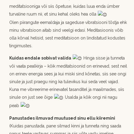
meditatsiooniga või siis õpetuse, kuidas luua enda ümber
turvaline ruum nii, et sinu kehal oleks hea olla
Olen piirangute eemaldaja ja sageduse vibratsiooni tõstja ehk
minu vibratsioon aitab sind veelgi edasi. Meditasioonis võib
olla kõrval helisid, sest meditatsioon on lindistatud kodustes
tingimustes.
Kuidas endale sobivat valida
Hinga sisse ja tunneta
või vaata pealkirja – kõik meditatsioonid on erinevad, sest neil
on erinev energia sees ja kui miski sind kõnetas, siis see ongi
sinule ja just praegu ning ka tulevikus kui seda veel vajad.
Kuna me vibreerime erinevatel tasanditel ja maailmades, siis
sinule on just see õige
Usalda ja kõik ongi nii nagu
peab
Panustades ilmuvad muutused sinu ellu kiiremini
(Kuidas panustada, pane silmad kinni ja tunneta ning saada
panus teele vastavas summas ja siis võta vastu imeline