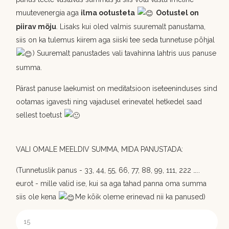
muutevenergia aga
ilma ootusteta
Ootustel on
piirav mõju
. Lisaks kui oled valmis suuremalt panustama,
siis on ka tulemus kiirem aga siiski tee seda tunnetuse põhjal
) Suuremalt panustades vali tavahinna lahtris uus panuse
summa.
Pärast panuse laekumist on meditatsioon iseteeninduses sind
ootamas igavesti ning vajadusel erinevatel hetkedel saad
sellest toetust
VALI OMALE MEELDIV SUMMA, MIDA PANUSTADA:
(Tunnetuslik panus - 33, 44, 55, 66, 77, 88, 99, 111, 222 …..
eurot - mille valid ise, kui sa aga tahad panna oma summa
siis ole kena
Me kõik oleme erinevad nii ka panused)