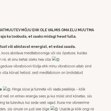
IATMUUTEV MÕJU EHK OLE VALMIS OMA ELU MUUTMA
ja ka loobuda, et saaks midagi head tulla.
st või abistavat energiat, et edasi saada.
, koos abistava meditatsiooniga või siis õpetuse, kuidas
nii, et sinu kehal oleks hea olla
geduse vibratsiooni tõstja ehk minu vibratsioon aitab sind
 olla kõrval helisid, sest meditatsioon on lindistatud
a
Hinga sisse ja tunneta või vaata pealkirja – kõik
 neil on erinev energia sees ja kui miski sind kõnetas, siis
ning ka tulevikus kui seda veel vajad. Kuna me vibreerime
des, siis sinule on just see õige
Usalda ja kõik ongi nii