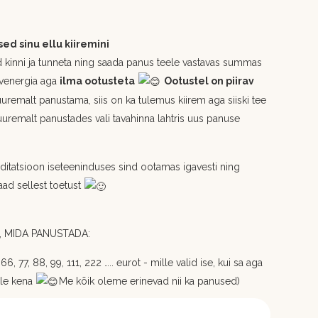
d sinu ellu kiiremini
 kinni ja tunneta ning saada panus teele vastavas summas
tevenergia aga
ilma ootusteta
Ootustel on piirav
uuremalt panustama, siis on ka tulemus kiirem aga siiski tee
uuremalt panustades vali tavahinna lahtris uus panuse
itatsioon iseteeninduses sind ootamas igavesti ning
aad sellest toetust
 MIDA PANUSTADA:
6, 77, 88, 99, 111, 222 ….. eurot - mille valid ise, kui sa aga
ole kena
Me kõik oleme erinevad nii ka panused)