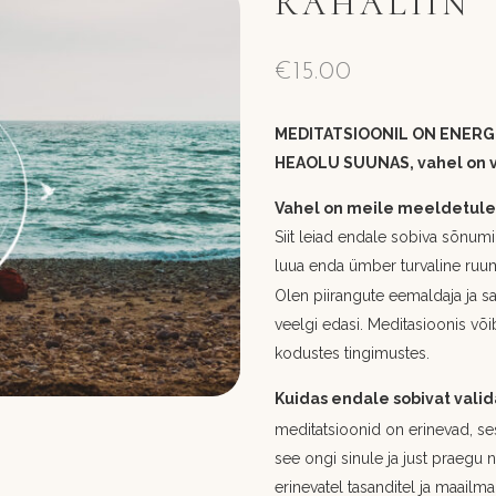
RAHALIIN
€
15.00
MEDITATSIOONIL ON ENERG
HEAOLU SUUNAS, vahel on va
Vahel on meile meeldetuletu
Siit leiad endale sobiva sõnumi
luua enda ümber turvaline ruum 
Olen piirangute eemaldaja ja sa
veelgi edasi. Meditasioonis võib
kodustes tingimustes.
Kuidas endale sobivat valid
meditatsioonid on erinevad, sest
see ongi sinule ja just praegu 
erinevatel tasanditel ja maailma