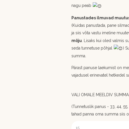
nagu peab
Panustades ilmuvad muutuse
(Kuidas panustada, pane silmad
ja siis võta vastu imeline muu
mõju
. Lisaks kui oled valmis s
seda tunnetuse põhjal
) S
summa.
Pärast panuse laekumist on med
vajadusel erinevatel hetkedel s
VALI OMALE MEELDIV SUMMA,
(Tunnetuslik panus - 33, 44, 55, 6
tahad panna oma summa siis 