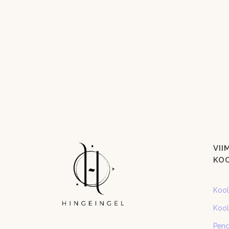
VII
KO
Kooli
Kooli
Pend