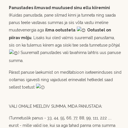
Panustades ilmuvad muutused sinu ellu kiiremini
(Kuidas panustada, pane silmad kinni ja tunneta ning saada
panus teele vastavas summas ja siis võta vastu imeline
muutevenergia aga
ilma ootusteta
Ootustel on
piirav mõju
. Lisaks kui oled valmis suuremalt panustama,
siis on ka tulemus kiirem aga siiski tee seda tunnetuse põhjal
) Suuremalt panustades vali tavahinna lahtris uus panuse
summa.
Pärast panuse laekumist on meditatsioon iseteeninduses sind
ootamas igavesti ning vajadusel erinevatel hetkedel saad
sellest toetust
VALI OMALE MEELDIV SUMMA, MIDA PANUSTADA:
(Tunnetuslik panus - 33, 44, 55, 66, 77, 88, 99, 111, 222 …..
eurot - mille valid ise, kui sa aga tahad panna oma summa