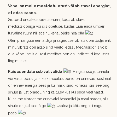
Vahel on meile meeldetuletust või abistavat energiat,
et edasi saada.
Siit leiad endale sobiva sõnumi, koos abistava
meditatsiooniga või siis õpetuse, kuidas luua enda ümber
turvaline ruum nii, et sinu kehal oleks hea olla
Olen piirangute eemaldaja ja sageduse vibratsiooni tõstja ehk
minu vibratsioon aitab sind veelgi edasi. Meditasioonis võib
olla kõrval helisid, sest meditatsioon on lindistatud kodustes
tingimustes.
Kuidas endale sobivat valida
Hinga sisse ja tunneta
või vaata pealkirja – kõik meditatsioonid on erinevad, sest neil
on erinev energia sees ja kui miski sind kõnetas, siis see ongi
sinule ja just praegu ning ka tulevikus kui seda veel vajad.
Kuna me vibreerime erinevatel tasanditel ja maailmades, siis
sinule on just see õige
Usalda ja kõik ongi nii nagu
peab