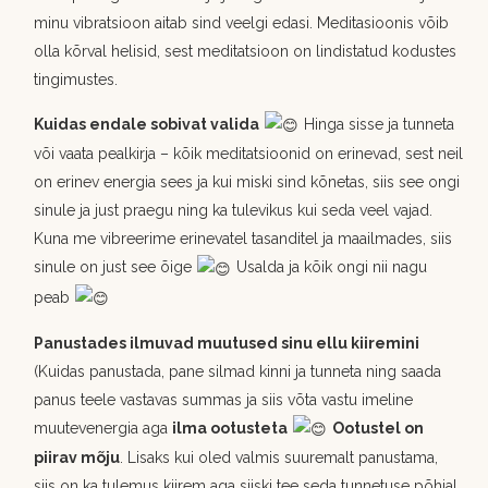
minu vibratsioon aitab sind veelgi edasi. Meditasioonis võib
olla kõrval helisid, sest meditatsioon on lindistatud kodustes
tingimustes.
Kuidas endale sobivat valida
Hinga sisse ja tunneta
või vaata pealkirja – kõik meditatsioonid on erinevad, sest neil
on erinev energia sees ja kui miski sind kõnetas, siis see ongi
sinule ja just praegu ning ka tulevikus kui seda veel vajad.
Kuna me vibreerime erinevatel tasanditel ja maailmades, siis
sinule on just see õige
Usalda ja kõik ongi nii nagu
peab
Panustades ilmuvad muutused sinu ellu kiiremini
(Kuidas panustada, pane silmad kinni ja tunneta ning saada
panus teele vastavas summas ja siis võta vastu imeline
muutevenergia aga
ilma ootusteta
Ootustel on
piirav mõju
. Lisaks kui oled valmis suuremalt panustama,
siis on ka tulemus kiirem aga siiski tee seda tunnetuse põhjal