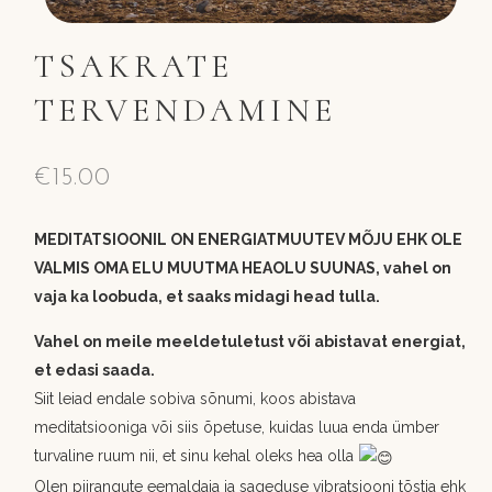
TSAKRATE
TERVENDAMINE
€
15.00
MEDITATSIOONIL ON ENERGIATMUUTEV MÕJU EHK OLE
VALMIS OMA ELU MUUTMA HEAOLU SUUNAS, vahel on
vaja ka loobuda, et saaks midagi head tulla.
Vahel on meile meeldetuletust või abistavat energiat,
et edasi saada.
Siit leiad endale sobiva sõnumi, koos abistava
meditatsiooniga või siis õpetuse, kuidas luua enda ümber
turvaline ruum nii, et sinu kehal oleks hea olla
Olen piirangute eemaldaja ja sageduse vibratsiooni tõstja ehk