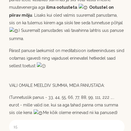
muutevenergia aga
ilma ootusteta
Ootustel on
piirav mõju
. Lisaks kui oled valmis suuremalt panustama,
siis on ka tulemus kiirem aga siiski tee seda tunnetuse põhjal
) Suuremalt panustades vali tavahinna lahtris uus panuse
summa.
Pärast panuse laekumist on meditatsioon iseteeninduses sind
ootamas igavesti ning vajadusel erinevatel hetkedel saad
sellest toetust
VALI OMALE MEELDIV SUMMA, MIDA PANUSTADA:
(Tunnetuslik panus - 33, 44, 55, 66, 77, 88, 99, 111, 222 …..
eurot - mille valid ise, kui sa aga tahad panna oma summa
siis ole kena
Me kõik oleme erinevad nii ka panused)