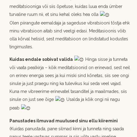
meditatsiooniga või siis õpetuse, kuidas luua enda ümber
turvaline ruum nii, et sinu kehal oleks hea olla
Olen piirangute eemaldaja ja sageduse vibratsiooni tõstja ehk
minu vibratsioon aitab sind veelgi edasi. Meditasioonis võib
olla kõrval helisid, sest meditatsioon on lindistatud kodustes
tingimustes.
Kuidas endale sobivat valida
Hinga sisse ja tunneta
või vaata pealkirja – kõik meditatsioonid on erinevad, sest neil
on erinev energia sees ja kui miski sind kõnetas, siis see ongi
sinule ja just praegu ning ka tulevikus kui seda veel vajad.
Kuna me vibreerime erinevatel tasanditel ja maailmades, siis
sinule on just see õige
Usalda ja kõik ongi nii nagu
peab
Panustades ilmuvad muutused sinu ellu kiiremini
(Kuidas panustada, pane silmad kinni ja tunneta ning saada
panus teele vastavas summas ja siis võta vastu imeline