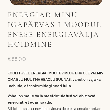
ENERGIAD MINU
IGAPÄEVAS I MOODUL
ENESE ENERGIAVÄLJA
HOIDMINE
€
88.00
KOOLITUSEL
ENERGIATMUUTEV MÕJU EHK OLE VALMIS
OMA ELU MUUTMA HEAOLU SUUNAS, vahel on vaja ka
loobuda, et saaks midagi head tulla.
Vahel on meile VAJA meeldetuletust või abistavat
energiat, et edasi saada.
Siit leiad lisaks erinevatele näpunäidetele ka endale sobivad