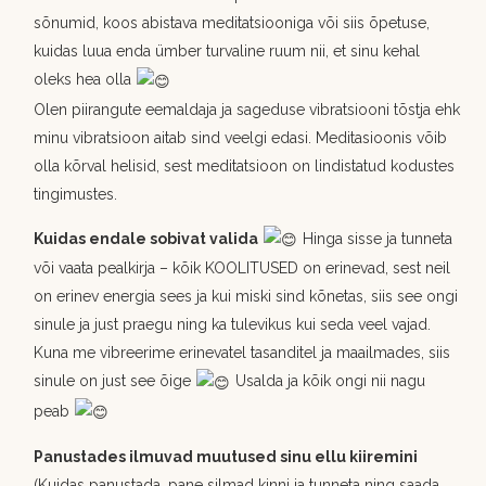
sõnumid, koos abistava meditatsiooniga või siis õpetuse,
kuidas luua enda ümber turvaline ruum nii, et sinu kehal
oleks hea olla
Olen piirangute eemaldaja ja sageduse vibratsiooni tõstja ehk
minu vibratsioon aitab sind veelgi edasi. Meditasioonis võib
olla kõrval helisid, sest meditatsioon on lindistatud kodustes
tingimustes.
Kuidas endale sobivat valida
Hinga sisse ja tunneta
või vaata pealkirja – kõik KOOLITUSED on erinevad, sest neil
on erinev energia sees ja kui miski sind kõnetas, siis see ongi
sinule ja just praegu ning ka tulevikus kui seda veel vajad.
Kuna me vibreerime erinevatel tasanditel ja maailmades, siis
sinule on just see õige
Usalda ja kõik ongi nii nagu
peab
Panustades ilmuvad muutused sinu ellu kiiremini
(Kuidas panustada, pane silmad kinni ja tunneta ning saada