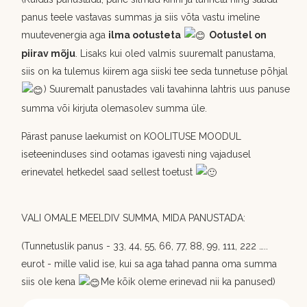
panus teele vastavas summas ja siis võta vastu imeline
muutevenergia aga
ilma ootusteta
Ootustel on
piirav mõju
. Lisaks kui oled valmis suuremalt panustama,
siis on ka tulemus kiirem aga siiski tee seda tunnetuse põhjal
) Suuremalt panustades vali tavahinna lahtris uus panuse
summa või kirjuta olemasolev summa üle.
Pärast panuse laekumist on KOOLITUSE MOODUL
iseteeninduses sind ootamas igavesti ning vajadusel
erinevatel hetkedel saad sellest toetust
VALI OMALE MEELDIV SUMMA, MIDA PANUSTADA:
(Tunnetuslik panus - 33, 44, 55, 66, 77, 88, 99, 111, 222 …..
eurot - mille valid ise, kui sa aga tahad panna oma summa
siis ole kena
Me kõik oleme erinevad nii ka panused)